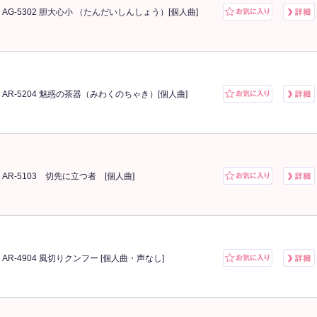
AG-5302 胆大心小 （たんだいしんしょう）[個人曲]
AR-5204 魅惑の茶器（みわくのちゃき）[個人曲]
AR-5103 切先に立つ者 [個人曲]
AR-4904 風切りクンフー [個人曲・声なし]