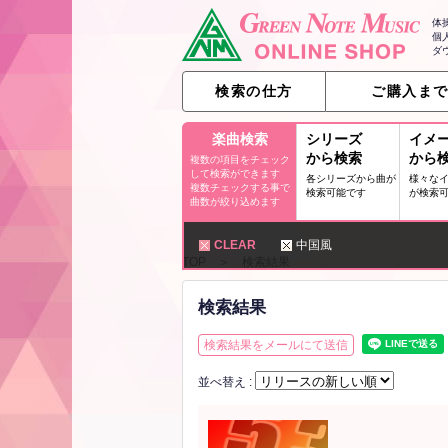
体
個
ダ
検索の仕方
ご購入ま
楽曲検索
シリーズ
イメ
から検索
から
複数の項目をチェック
して検索ができます
各シリーズから曲が
様々な
複数チェックする事で
検索可能です
が検索
曲数が絞り込めます
CLEAR
中国風
TOP
＞ 検索結果
検索結果
検索結果をメールにて送信
並べ替え :