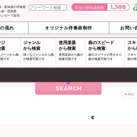
1,388
操・新体操の伴奏曲
現在の登録楽曲数
人曲・団体曲
ウンロード販売
での流れ
オリジナル伴奏曲制作
お問い
ージ
ジャンル
使用楽器
曲のスピード
スキ
検索
から検索
から検索
から検索
から
イメージから曲
様々なジャンルから曲
使用楽器から曲が
曲のスピードの早さから
スキャ
可能です
が検索可能です
検索可能です
曲が検索可能です
曲が検