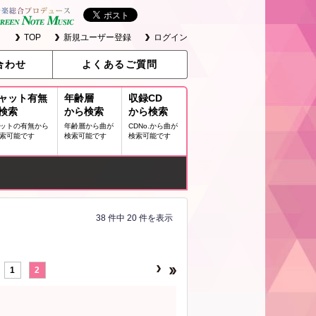
TOP
新規ユーザー登録
ログイン
合わせ
よくあるご質問
ャット有無
年齢層
収録CD
検索
から検索
から検索
ットの有無から
年齢層から曲が
CDNo.から曲が
索可能です
検索可能です
検索可能です
38 件中 20 件を表示
1
2