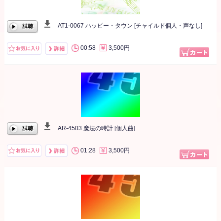
AT1-0067 ハッピー・タウン [チャイルド個人・声なし]
00:00
/
00:00
00:58
3,500円
AR-4503 魔法の時計 [個人曲]
00:00
/
00:00
01:28
3,500円