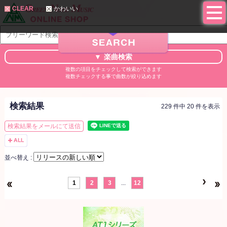
CLEAR
かわいい
楽曲検索
複数の項目をチェックして検索ができます
複数チェックする事で曲数が絞り込めます
検索結果
229 件中 20 件を表示
検索結果をメールにて送信
並べ替え :
1
2
3
...
12