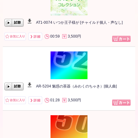
AT1-0074 いつか王子様が [チャイルド個人・声なし]
00:00
/
00:00
00:59
3,500円
AR-5204 魅惑の茶器（みわくのちゃき）[個人曲]
00:00
/
00:00
01:28
3,500円