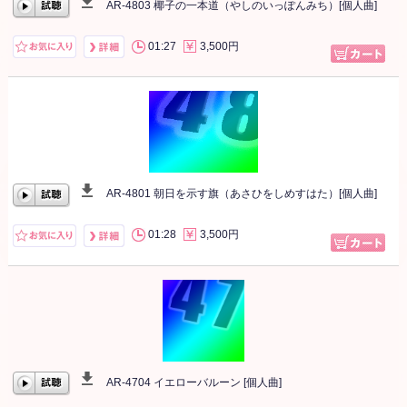
AR-4803 椰子の一本道（やしのいっぽんみち）[個人曲]
00:00
/
00:00
01:27
3,500円
AR-4801 朝日を示す旗（あさひをしめすはた）[個人曲]
00:00
/
00:00
01:28
3,500円
AR-4704 イエローバルーン [個人曲]