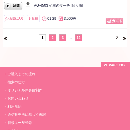
AG-4503 荷車のマーチ [個人曲]
00:00
/
00:00
01:29
3,500円
1
2
3
...
12
ご購入までの流れ
検索の仕方
オリジナル伴奏曲制作
お問い合わせ
利用規約
通信販売法に基づく表記
新規ユーザ登録