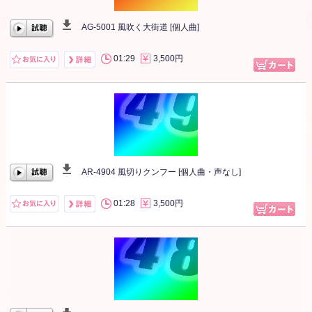
AG-5001 風吹く大街道 [個人曲]
00:00
/
00:00
01:29
3,500円
AR-4904 風切りクンフー [個人曲・声なし]
00:00
/
00:00
01:28
3,500円